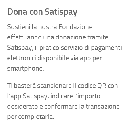
Dona con Satispay
Sostieni
la nostra Fondazione
ef
fettua
n
do
una donazione
tr
a
mit
e
Satispay, il
pratico
servizio di pagamenti
elettronici
dispo
ni
bil
e
vi
a app per
smartphone.
T
i b
asterà
scansionare
il codice QR
co
n
l’app Satispay, in
d
i
ca
re l’importo
desiderato
e co
nf
e
r
m
are la transazione
per completarla
.