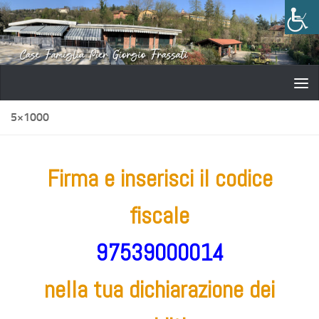
Salta al contenuto
5×1000
Firma e inserisci il codice
fiscale
97539000014
nella tua dichiarazione dei